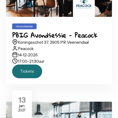
14
dec
2026
Avondsessie
PBIG Avondsessie - Peacock