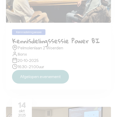
2026
Avondsessie
PBIG Avondsessie - Axelio
Kosterijland 50, 3981 AJ Bunnik
Axelio
21-01-2026
17:00
-
21:30
uur