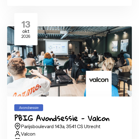
Ilionx
23-09-2026
17:00
-
21:30
uur
Tickets
13
okt
2026