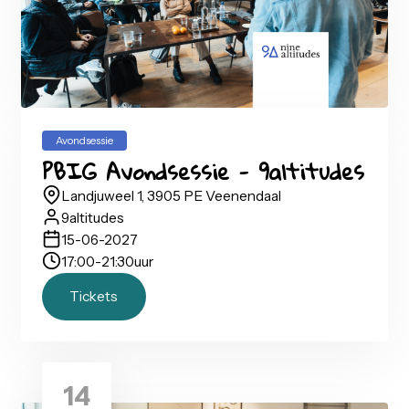
Avondsessie
PBIG Avondsessie - TriFinance
De Passage 120, 1101 AX Amsterdam
TriFinance
11-05-2027
17:00
-
21:30
uur
Tickets