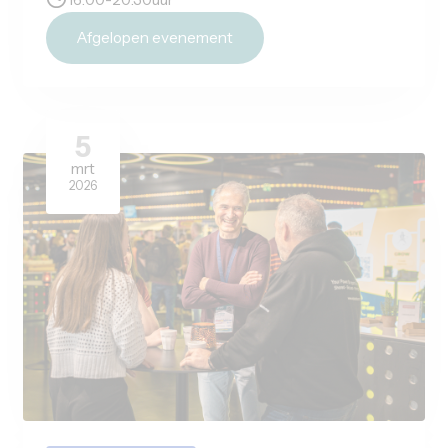
Avondsessie
PBIG Avondsessie - DTX
Wezelkoog 11, 1822 BL Alkmaar
DTX
15-04-2026
17:00
-
21:30
uur
Afgelopen evenement