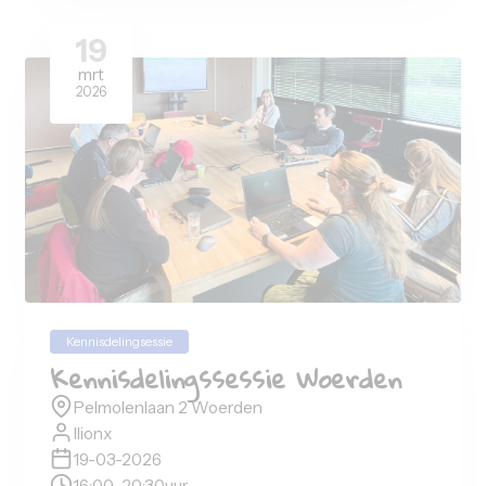
Women only
Women only - PBI
kennisdelingssessie
Pelmolenlaan 2 Woerden
ilionx
07-05-2026
16:00
-
20:30
uur
Afgelopen evenement
15
apr
2026