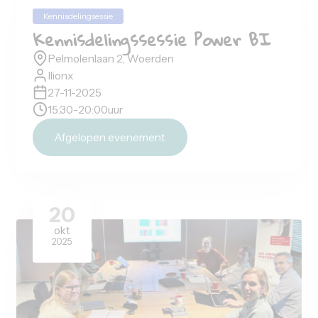
Kennisdelingsessie
Kennisdelingssessie Woerden
Pelmolenlaan 2 Woerden
Ilionx
28-01-2026
16:30
-
21:00
uur
Afgelopen evenement
21
jan