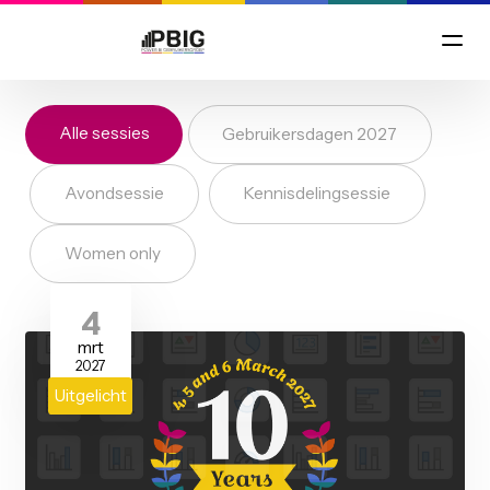
Alle sessies
Gebruikersdagen 2027
Avondsessie
Kennisdelingsessie
Women only
4
mrt
2027
Uitgelicht