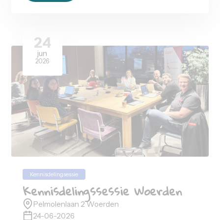
17:00
-
21:30
uur
Tickets
14
sep
2027