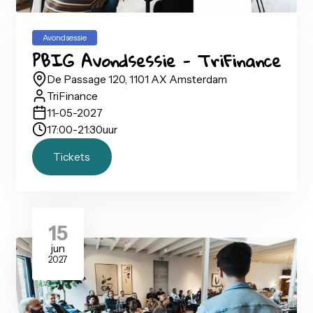
PBIG Avondsessie - Easydash
Goudsesingel 102, 3031 PR Rotterdam
Easydash
13-04-2027
17:00
-
21:30
uur
Tickets
11
mei
2027