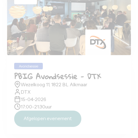
18-06-2026
17:00
-
21:30
uur
Afgelopen evenement
7
mei
2026