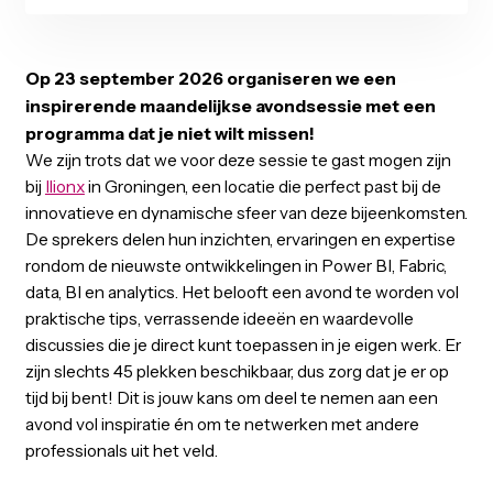
00
00
00
00
00
Months
Days
Hours
Minutes
Seconds
Op 23 september 2026 organiseren we een
inspirerende maandelijkse avondsessie met een
programma dat je niet wilt missen!
We zijn trots dat we voor deze sessie te gast mogen zij
bij
Ilionx
in Groningen, een locatie die perfect past bij de
innovatieve en dynamische sfeer van deze bijeenkomst
De sprekers delen hun inzichten, ervaringen en experti
rondom de nieuwste ontwikkelingen in Power BI, Fabric
data, BI en analytics. Het belooft een avond te worden 
praktische tips, verrassende ideeën en waardevolle
discussies die je direct kunt toepassen in je eigen werk.
zijn slechts 45 plekken beschikbaar, dus zorg dat je er o