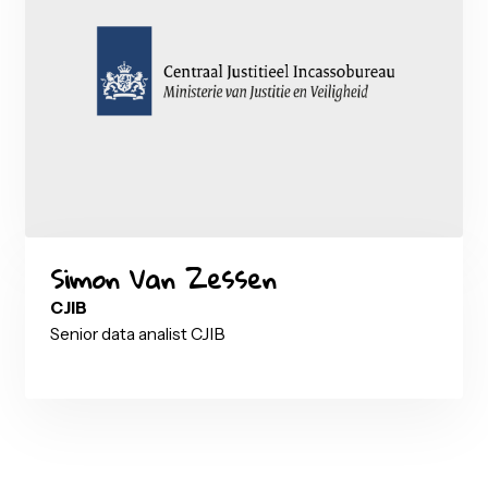
Marjolein Opsteegh
Ilionx
Senior Power BI consultant