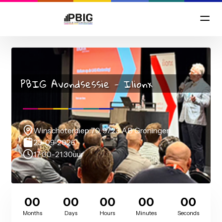
PBIG Avondsessie - Ilionx
Winschoterdiep 70, 9723 AB Groningen
23-09-2026
17:00
-
21:30
uur