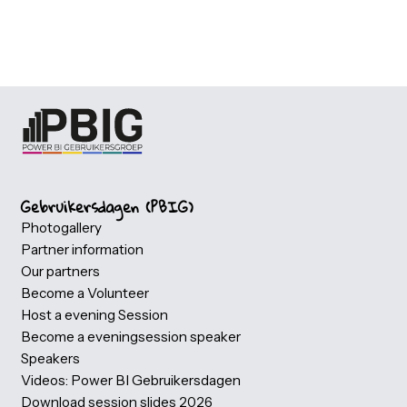
Secure your spot for this event and join us for a great
experience. Click the button below to view all available
tickets and complete your registration through Eventbri
Depending on the event, both free and paid ticket opti
may be available, giving you the flexibility to choose the
option that best suits your visit. Once you have selecte
your ticket, Eventbrite will guide you through the
registration process and provide all the information you
need to attend. Your registration and ticket handling ar
securely managed through Eventbrite.
Get your tickets