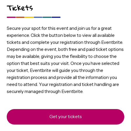
Simon Van Zessen
CJIB
Senior data analist CJIB
Tickets