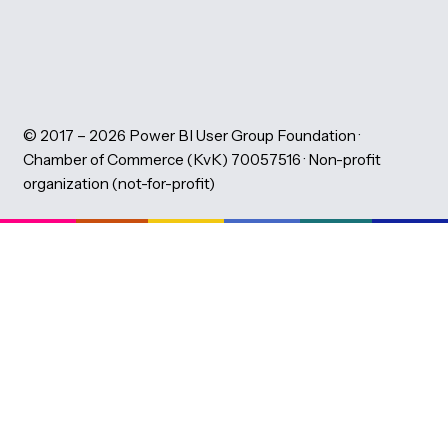
Download session slides 2025
Download session slides 2024
Download slides evening sessions
All events
PBIG Foundation
About the PBIG Foundation
Learning Partners
Volunteers
Code of Conduct
News
Montly Newsletter
Our team
Privacy Statement
LinkedIn
Eventbrite